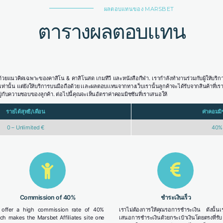
ผลตอบแทนของ MARSBET
ตารางผลตอบแทน
ด้วยแนวคิดเฉพาะของคาสิโน & คาสิโนสด เกมทีวี และหนังสือกีฬา. เรากำลังทำงานร่วมกับผู้ให้บริ
่านั้น แต่ยังให้บริการบนมือถือด้วย เเละผลตอบเเทนจากทางเว็บเรานั้นลูกค้าจะได้รับจากสินค้าที่เร
อยู่กับความชอบของลูกค้า. ต่อไปนี้คุณจะเห็นอัตราค่าคอมมิชชันที่เราเสนอให้
รายได้สุทธิ/เดือน
ค่าคอมมิช
0 – Unlimited €
40%
Commission of 40%
ชำระเงินเร็ว
offer a high commission rate of 40%
เราไม่ต้องการให้คุณรอการชำระเงิน ดังนั้นเร
ch makes the Marsbet Affiliates site one
เสนอการชำระเงินด้วยกระเป๋าเงินโดยตรงที่รับ